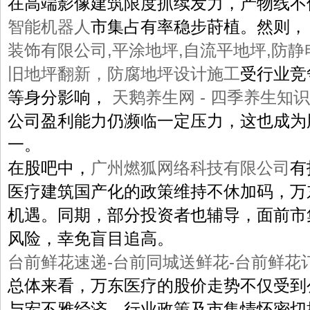
在高端影像建筑限度抓续发力，产物线不
智能机器人
市集占有率稳步莳植。然则
装饰有限公司,平涂地坪,自流平地坪,防
旧地坪翻新，防腐地坪设计施工
受行业竞
等身分影响，
天鹅养生网 - 四季养生知识
公司盈利能力仍濒临一定压力，这也成为
一。
在股吧中，
广州燃狐网络科技有限公司
有
医疗建筑国产化的政策维持不休加码，万
机遇。同期，部分投资者也辅导，面前市
风险，幸免盲目追高。
台前鲜花速递-台前同城送鲜花-台前鲜花
总体来看，万东医疗的股价走势不仅受到
与宏不雅经济、行业政策及市集情怀密切