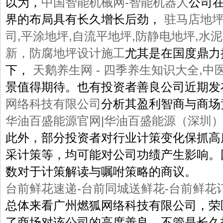
以为，
中国智能机械网-智能机器人
公司
界的布局具有长久增长后劲，
驻马店地坪
司,平涂地坪,自流平地坪,防静电地坪,水
新，防腐地坪设计施工
尤其是在国度鼎力
下，
天鹅养生网 - 四季养生知识大全,中
景值得期待。也有投资者善良公司近期发
网络科技有限公司
分析其盈利智商与商场
华油百盛能源官网|华油百盛能源（深圳
此外，部分投资者对行业计策变化保抓高
采计策等，均可能对公司功绩产生影响。
数对于计策解读与嘱咐策略的商议。
台前鲜花速递-台前同城送鲜花-台前鲜花
总体来看广州燃狐网络科技有限公司，荣
了商场对该公司的高度善良。不管是长久